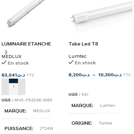
LUMINAIRE ETANCHE
Tube Led T8
2X24W T8 IP65
Lumtec
MEDLUX
En stock
En stock
8,200
د.ت
–
10,300
د.ت
63,041
د.ت
TTC
TTC
CHOIX DES OPTIONS
AJOUTER AU PANIER
UGS :
KEI
UGS :
MVS-PS2036-1065
MARQUE
Lumtec
MARQUE
MEDLUX
ORIGINE
Tunisie
PUISSANCE
2*24W