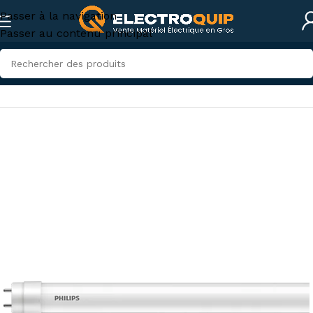
Passer à la navigation
Passer au contenu principal
Accueil
/
Eclairage
/
Tubes Led & Néon