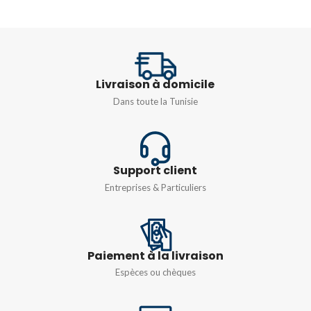
COULEUR
Blanc
TENSION
220…240 V
TEMPÉRATURE DE
COULEUR CORRÉLÉ
Livraison à domicile
Dans toute la Tunisie
8000 K
PUISSANCE
10 w
,
20 w
Support client
Entreprises & Particuliers
Paiement à la livraison
Espèces ou chèques