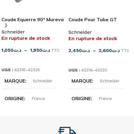
Coude Equerre 90° Mureva
Coude Pour Tube GT
Mureva
Schneider
Schneider
En rupture de stock
En rupture de stock
1,050
د.ت
–
1,950
د.ت
2,450
د.ت
–
2,600
د.ت
TTC
TTC
CHOIX DES OPTIONS
CHOIX DES OPTIONS
UGS :
42316-42325
UGS :
43316-43320
MARQUE
MARQUE
Schneider
Schneider
ORIGINE
ORIGINE
France
France
MATIÈRE
MATIÈRE
PVC
PVC
COULEUR
COULEUR
Gris
Gris