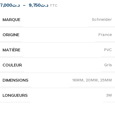
7,000
د.ت
–
9,750
د.ت
TTC
MARQUE
Schneider
ORIGINE
France
MATIÈRE
PVC
COULEUR
Gris
DIMENSIONS
16MM
,
20MM
,
25MM
LONGUEURS
3M