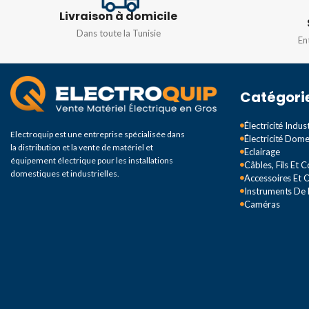
TEMPÉRATURE DE
Livraison à domicile
MATIÈRE
Résine PMMA
COULEUR
Dans toute la Tunisie
En
3000K-6000K
LARGEUR
126MM
Catégori
TENSION
100 – 3
HAUTEUR
Électricité Indust
Electroquip est une entreprise spécialisée dans
165/500/800MM
Électricité Dom
FRÉQUENCE
50/
la distribution et la vente de matériel et
Eclairage
équipement électrique pour les installations
Câbles, Fils Et 
domestiques et industrielles.
LONGUEURS
Accessoires Et O
126MM
Instruments De
Caméras
COULEUR
Blanc
,
Gris
,
Noir