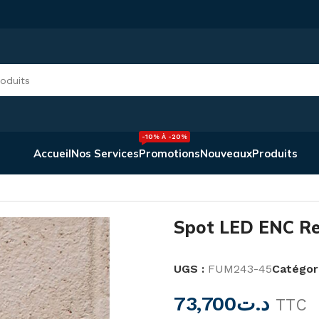
-10% À -20%
Accueil
Nos Services
Promotions
Nouveaux
Produits
-GL
Spot LED ENC Re
UGS :
FUM243-45
Catégori
73,700
د.ت
TTC