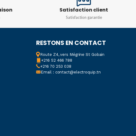
DIMENSIONS
IONS
350X94MM
aison
Satisfaction client
s
Satisfaction garantie
164x145x192mm
1.2kg
POIDS
1,1kg
R
RESTONS EN CONTACT
Route Z4, vers Mégrine St Gobain
MATIÈRE
Résine PMMA
ris
,
Noir
+216 52 466 788
+216 70 253 038
Email : contact@electroquip.tn
COULEUR
Blanc
,
Noir