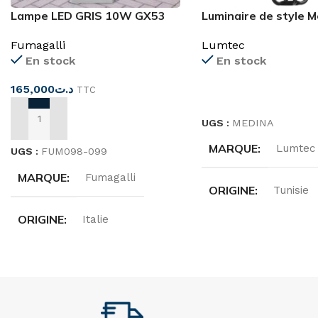
Luminaire de style 
Lampe LED GRIS 10W GX53
CCT
Lumtec
Fumagalli
En stock
En stock
165,000
د.ت
TTC
LIRE LA SUITE
UGS :
MEDINA
AJOUTER AU PANIER
MARQUE
Lumtec
UGS :
FUM098-099
MARQUE
Fumagalli
ORIGINE
Tunisie
ORIGINE
Italie
PUISSANCE
DEGRÉ DE PROTECTION
100W
,
150W
,
200W
,
70W
IP55