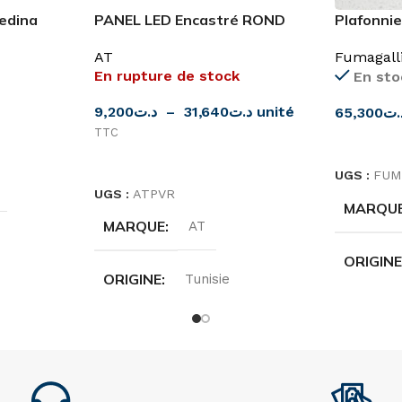
Medina
PANEL LED Encastré ROND
Plafonnie
4000K/8000K
E27 IP66
AT
Fumagall
En rupture de stock
En sto
9,200
د.ت
–
31,640
د.ت
unité
65,300
.ت
TTC
CHOIX D
CHOIX DES OPTIONS
UGS :
FUM
UGS :
ATPVR
MARQU
MARQUE
AT
ORIGIN
ORIGINE
Tunisie
DEGRÉ 
COULEUR
Blanc
40W
,
IP66
PUISSANCE