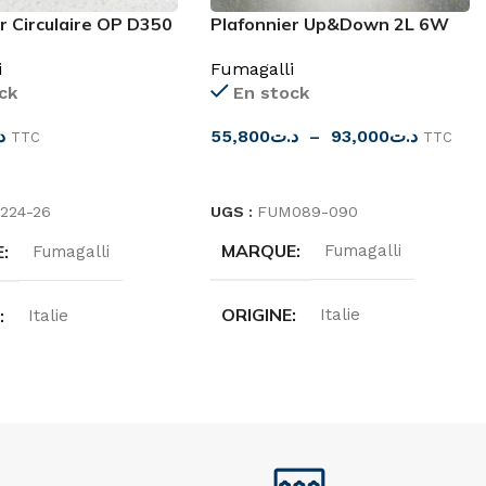
Plafonnier Up&Down 2L 6W
r Circulaire OP D350
GX53
Fumagalli
i
En stock
ck
55,800
د.ت
–
93,000
د.ت
د
TTC
TTC
CHOIX DES OPTIONS
ES OPTIONS
UGS :
FUM089-090
224-26
MARQUE
E
Fumagalli
Fumagalli
ORIGINE
E
Italie
Italie
DEGRÉ DE PROTECTION
DE PROTECTION
IP55