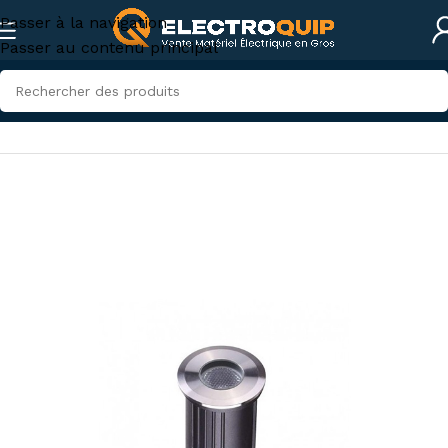
Passer à la navigation
Passer au contenu principal
Accueil
/
Eclairage