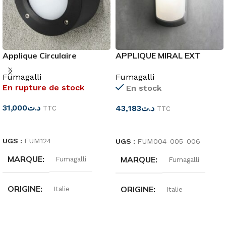
Applique Circulaire
APPLIQUE MIRAL EXT
IP66+LAMPE 4000
FRANCY OP E27 IP66
Fumagalli
Fumagalli
En rupture de stock
En stock
31,000
د.ت
43,183
د.ت
TTC
TTC
LIRE LA SUITE
CHOIX DES OPTIONS
UGS :
FUM124
UGS :
FUM004-005-006
MARQUE
MARQUE
Fumagalli
Fumagalli
ORIGINE
ORIGINE
Italie
Italie
DEGRÉ DE
DIMENSIONS