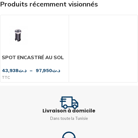
PROTECTION
Produits récemment visionnés
300X130X85MM
IP66
POIDS
600Gr
MATIÈRE
Résine PMMA
DEGRÉ DE
POIDS
PROTECTION
0.5kg
SPOT ENCASTRÉ AU SOL
LED COB IP65 AC110-
43,938
د.ت
–
97,950
د.ت
IP66
240V
DIMENSIONS
TTC
MATIÈRE
Résine PMMA
120x120MM
COULEUR
Livraison à domicile
Dans toute la Tunisie
Blanc
,
Gris
,
Noir