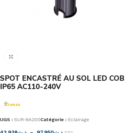
Cliquez pour agrandir
SPOT ENCASTRÉ AU SOL LED COB
IP65 AC110-240V
UGS :
SUR-BA200
Catégorie :
Eclairage
43,938
د.ت
–
97,950
د.ت
TTC