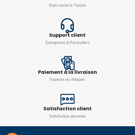
IP66
Dans toute la Tunisie
DIMENSIONS
DIMENSIONS
220X192X310
Support client
240X950MM
,
320x645MM
POIDS
1kg
Entreprises & Particuliers
POIDS
3,5kg
MATIÈRE
Résine PMMA
MATIÈRE
Résine PMMA
Paiement à la livraison
COULEUR
Blanc
,
Noir
Espèces ou chèques
COULEUR
Blanc
,
Noir
MODÈLE
1L
,
2L
Satisfaction client
Satisfaction garantie