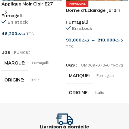
Applique Noir Clair E27
POPULAIRE
BISSO ANNA
Borne d’Eclairage Jardin
Fumagalli
E27 IP66
En stock
Fumagalli
En stock
46,200
د.ت
TTC
93,000
د.ت
–
210,000
د.ت
CHOIX DES OPTIONS
TTC
UGS :
FUM082
CHOIX DES OPTIONS
MARQUE
Fumagalli
UGS :
FUM069-070-071-072
MARQUE
Fumagalli
ORIGINE
Italie
ORIGINE
Italie
DEGRÉ DE
PROTECTION
DEGRÉ DE
PROTECTION
IP55
Livraison à domicile