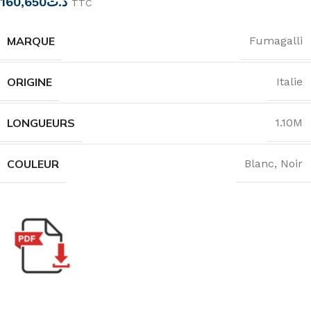
160,650
د.ت
TTC
MARQUE
Fumagalli
ORIGINE
Italie
LONGUEURS
1.10M
COULEUR
Blanc
,
Noir