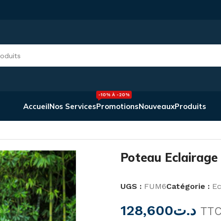
-10% À -20%
Accueil
Nos Services
Promotions
Nouveaux
Produits
Poteau Eclairage
UGS :
FUM6
Catégorie :
Ec
128,600
د.ت
TT