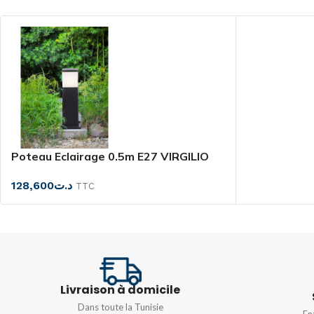
MATIÈRE
Résine PMMA
POIDS
600Gr
POIDS
0.5kg
DEGRÉ DE PROTEC
IP66
DIMENSIONS
120x120MM
MATIÈRE
Résine
Poteau Eclairage 0.5m E27 VIRGILIO
128,600
د.ت
TTC
COULEUR
Blanc
,
Gris
,
Noir
Livraison à domicile
Dans toute la Tunisie