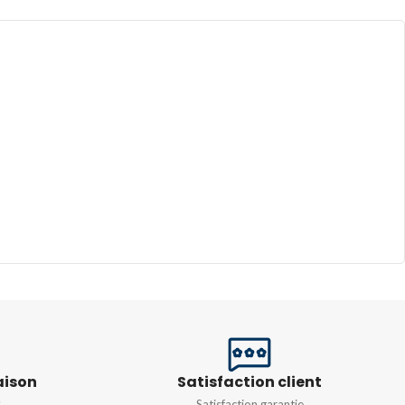
TEMPÉRATURE DE
COULEUR
IONS
3000K-6000K
0MM
,
320x645MM
TENSION
100 – 305 V
3,5kg
FRÉQUENCE
50/60HZ
E
Résine PMMA
R
Blanc
,
Noir
E
1L
,
2L
aison
Satisfaction client
s
Satisfaction garantie