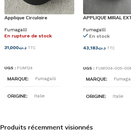
Applique Circulaire
APPLIQUE MIRAL EX
IP66+LAMPE 4000
OP E27 IP66
Fumagalli
Fumagalli
En rupture de stock
En stock
31,000
د.ت
43,183
د.ت
TTC
TTC
LIRE LA SUITE
CHOIX DES OPTIONS
UGS :
FUM124
UGS :
FUM004-005-00
MARQUE
Fumagalli
MARQUE
Fumagal
ORIGINE
Italie
ORIGINE
Italie
DEGRÉ DE PROTECTION
DIMENSIONS
Produits récemment visionnés
IP66
300X130X85MM