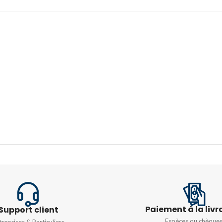
IP66
DIMENSIONS
DIMENS
220X192X310
TION
240X95
POIDS
1kg
POIDS
MATIÈRE
 PMMA
Résine PMMA
MATIÈR
COULEUR
Blanc
,
Noir
COULEU
MODÈL
Paiement à la livr
Support client
Espèces ou chèque