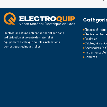
En
Catégori
Électricité Indust
Electroquip est une entreprise spécialisée dans
Électricité Dom
la distribution et la vente de matériel et
Eclairage
équipement électrique pour les installations
Câbles, Fils Et 
domestiques et industrielles.
Accessoires Et O
Instruments De
Caméras