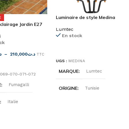
Luminaire de style Medina
E
clairage Jardin E27
Lumtec
En stock
i
ck
LIRE LA SUITE
د
–
210,000
د.ت
TTC
UGS :
MEDINA
ES OPTIONS
MARQUE
Lumtec
069-070-071-072
E
Fumagalli
ORIGINE
Tunisie
E
Italie
PUISSANCE
DE PROTECTION
100W
,
150W
,
200W
,
40W
,
70W