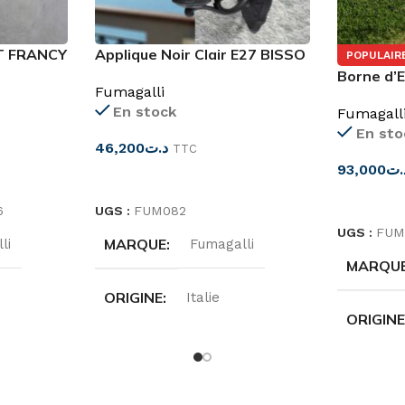
T FRANCY
Applique Noir Clair E27 BISSO
POPULAIR
ANNA
Borne d’E
Fumagalli
IP66
En stock
Fumagall
En sto
46,200
د.ت
TTC
93,000
.ت
CHOIX DES OPTIONS
CHOIX D
6
UGS :
FUM082
UGS :
FUM
MARQUE
li
Fumagalli
MARQU
ORIGINE
Italie
ORIGIN
DEGRÉ DE PROTECTION
DEGRÉ 
IP55