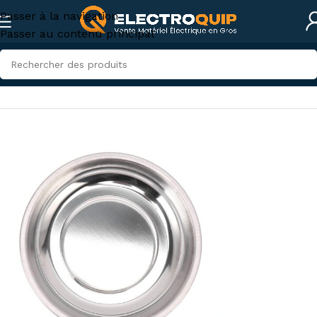
Passer à la navigation
Passer au contenu principal
Accueil
/
Accessoires et outillage
/
Outillage