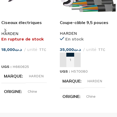
Ciseaux électriques
Coupe-câble 9,5 pouces
138MM
HARDEN
HARDEN
En rupture de stock
En stock
18,000
د.ت
unité
35,000
د.ت
unité
TTC
TTC
LIRE LA SUITE
AJOUTER AU PANIER
UGS :
H660625
UGS :
H570080
MARQUE
HARDEN
MARQUE
HARDEN
ORIGINE
Chine
ORIGINE
Chine
DIMENSIONS
DIMENSIONS
254MM