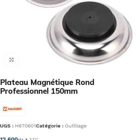
Cliquez pour agrandir
Plateau Magnétique Rond
Professionnel 150mm
UGS :
H670601
Catégorie :
Outillage
12,600
د.ت
TTC