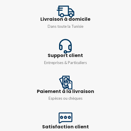
5,5″(140MM)
MATIÈRE
Acier trempé
Livraison à domicile
MATIÈRE
Acier
Dans toute la Tunisie
FINITION
Polie noire, durable et
antirouille
Support client
Entreprises & Particuliers
Paiement à la livraison
Espèces ou chèques
Satisfaction client