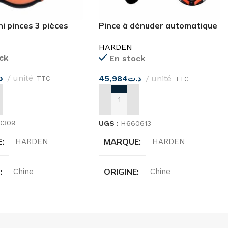
ni pinces 3 pièces
Pince à dénuder automatique
200MM
HARDEN
ck
En stock
د
unité
45,984
د.ت
unité
TTC
TTC
 AU PANIER
AJOUTER AU PANIER
0309
UGS :
H660613
E
MARQUE
HARDEN
HARDEN
E
ORIGINE
Chine
Chine
IONS
DIMENSIONS
125MM
6″(200MM)