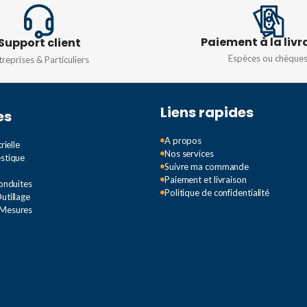
MATIÈR
TENSION
220V
Paiement à la livr
Support client
QUANTI
Espèces ou chèque
treprises & Particuliers
Liens rapides
es
A propos
rielle
Nos services
estique
Suivre ma commande
Paiement et livraison
Conduites
Politique de confidentialité
utillage
 Mesures