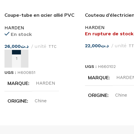
Coupe-tube en acier allié PVC
Couteau d’électrici
42MM
HARDEN
HARDEN
En rupture de stock
En stock
22,000
د.ت
unité
26,000
د.ت
unité
TT
TTC
LIRE LA SUITE
AJOUTER AU PANIER
UGS :
H660102
UGS :
H600851
MARQUE
HARDE
MARQUE
HARDEN
ORIGINE
Chine
ORIGINE
Chine
DIMENSIONS
19
DIMENSIONS
42MM