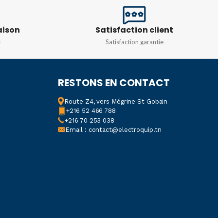
E
MATIÈRE
Acier cartonné
Acier
aison
Satisfaction client
TÉ
3 pièces
s
Satisfaction garantie
RESTONS EN CONTACT
Route Z4, vers Mégrine St Gobain
+216 52 466 788
+216 70 253 038
Email : contact@electroquip.tn