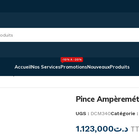
-10% À -20%
Accueil
Nos Services
Promotions
Nouveaux
Produits
métrique 600A/600V DCM340
Pince Ampèremé
UGS :
DCM340
Catégorie :
1.123,000
د.ت
T