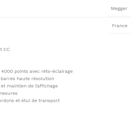
Megger
France
et CC
é
, 4000 points avec réto-éclairage
 barres haute résolution
et maintien de l’affichage
mesures
rdons et étui de transport