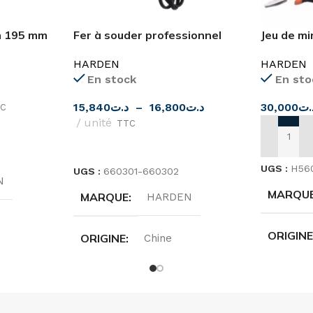
en 195 mm
Fer à souder professionnel
Jeu de mi
HARDEN
HARDEN
En stock
En sto
15,840
د.ت
–
16,800
د.ت
30,000
.ت
C
unité
TTC
AJOUTER
CHOIX DES OPTIONS
UGS :
H56
UGS :
660301-660302
N
MARQU
MARQUE
HARDEN
ORIGIN
ORIGINE
Chine
0MM
DIMENS
PUISSANCE
30W
,
40W