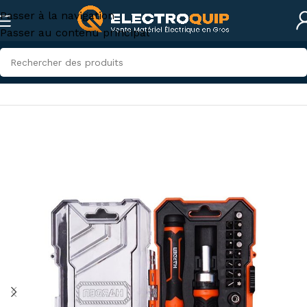
Passer à la navigation
Passer au contenu principal
Accueil
/
Accessoires et outillage
/
Outillage