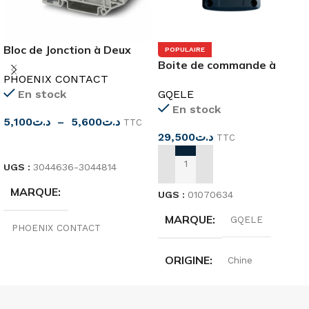
Bloc de Jonction à Deux
POPULAIRE
Etages
Boite de commande à
PHOENIX CONTACT
bouton-poussoir
En stock
GQELE
Marche/Arrêt
En stock
5,100
د.ت
–
5,600
د.ت
TTC
29,500
د.ت
TTC
CHOIX DES OPTIONS
UGS :
3044636-3044814
AJOUTER AU PANIER
MARQUE
UGS :
01070634
MARQUE
GQELE
PHOENIX CONTACT
ORIGINE
Chine
ORIGINE
Allemagne
TENSION
TENSION
500V