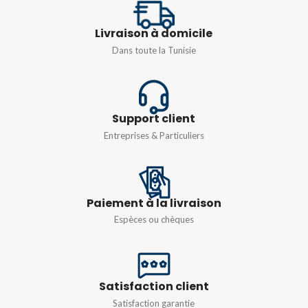
AC400V/DC220V
Livraison à domicile
TYPE
UTTB 2,5
,
UTTB 4
Dans toute la Tunisie
FRÉQUENCE
50/60HZ
Support client
Entreprises & Particuliers
Paiement à la livraison
Espèces ou chèques
Satisfaction client
Satisfaction garantie