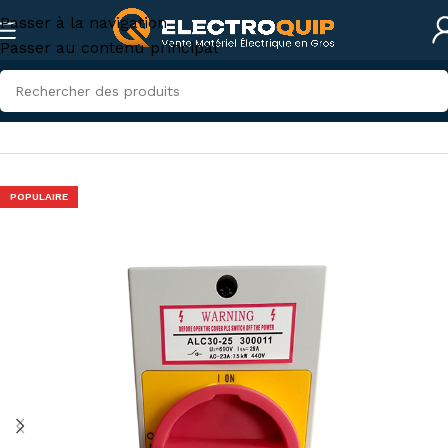
Passer à la navigation
Passer au contenu principal
Accueil
/
Électricité industrielle
/
Appareillage industriel
POPULAIRE