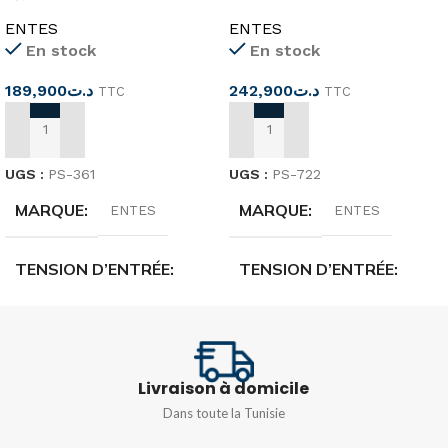
12VDC 3A Rail DIN PS-361
24VDC 3A Rail DIN PS-722
ENTES
ENTES
En stock
En stock
189,900
د.ت
242,900
د.ت
TTC
TTC
AJOUTER AU PANIER
AJOUTER AU PANIER
UGS :
PS-361
UGS :
PS-722
MARQUE
MARQUE
ENTES
ENTES
TENSION D’ENTRÉE
TENSION D’ENTRÉE
85-265 VAC 110-350 VDC
85-265 VAC 110-350 VDC
TENSION DE SORTIE
TENSION DE SORTIE
Livraison à domicile
Dans toute la Tunisie
12 VDC
24VDC