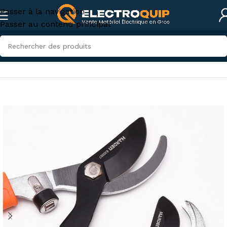
Passer à la navigation
Passer au contenu principal
Accueil
/
Accessoires et outillage
/
Outillage