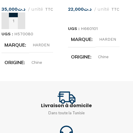
22,000
د.ت
unité
35,000
د.ت
unité
TTC
TTC
LIRE LA SUITE
AJOUTER AU PANIER
UGS :
H660101
UGS :
H570080
MARQUE
HARDEN
MARQUE
HARDEN
ORIGINE
Chine
ORIGINE
Chine
DIMENSIONS
205MM
DIMENSIONS
254MM
MATIÈRE
Acier trempé
Livraison à domicile
Dans toute la Tunisie
FINITION
Polie noire, durable et