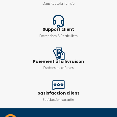
Dans toute la Tunisie
TYPE
Dôme
IR DISTANCE
20M
RÉSOLUTION
2MP
DEGRÉ DE
Support client
PROTECTION
IR DISTANCE
20M
Entreprises & Particuliers
IP67
DEGRÉ DE
PROTECTION
Paiement à la livraison
Espèces ou chèques
IP67
Satisfaction client
Satisfaction garantie