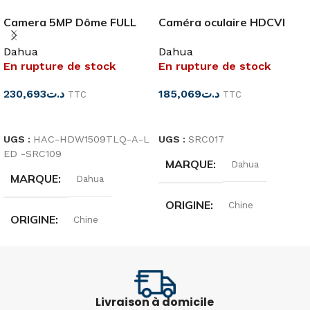
Camera 5MP Dôme FULL
Caméra oculaire HDCVI
COLOR Audio IR20 Dahua
2MP ’COLOR VU’ Dahua
Dahua
Dahua
En rupture de stock
En rupture de stock
230,693
د.ت
185,069
د.ت
TTC
TTC
LIRE LA SUITE
LIRE LA SUITE
UGS :
HAC-HDW1509TLQ-A-L
UGS :
SRC017
ED -SRC109
MARQUE
Dahua
MARQUE
Dahua
ORIGINE
Chine
ORIGINE
Chine
RÉFÉRENCE
TYPE
Dôme
HAC-HDW1239TLQ(-A)-LED
Livraison à domicile
RÉSOLUTION
5MP