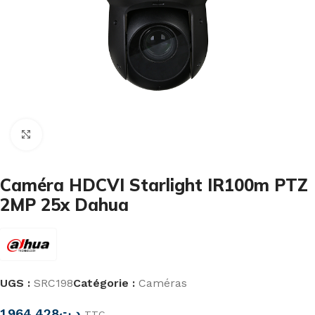
Cliquez pour agrandir
Caméra HDCVI Starlight IR100m PTZ
2MP 25x Dahua
UGS :
SRC198
Catégorie :
Caméras
1.964,428
د.ت
TTC