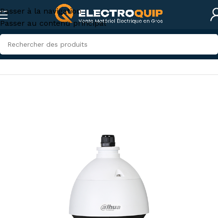
Passer à la navigation
Passer au contenu principal
Accueil
/
Sécurité
/
Caméras