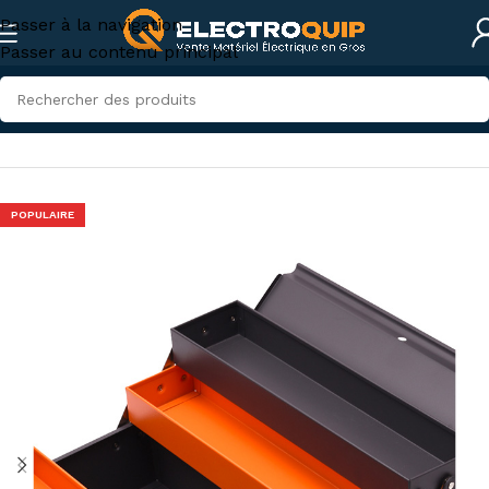
Passer à la navigation
Passer au contenu principal
Accueil
/
Accessoires et outillage
/
Outillage
POPULAIRE