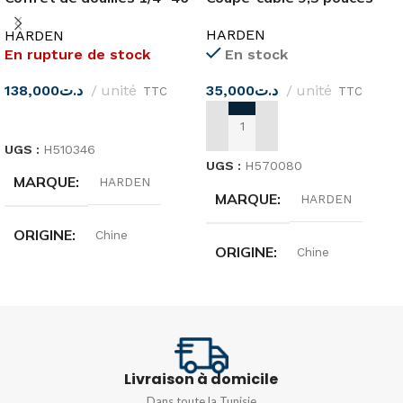
pièces
HARDEN
HARDEN
En rupture de stock
En stock
138,000
د.ت
unité
35,000
د.ت
unité
TTC
TTC
LIRE LA SUITE
AJOUTER AU PANIER
UGS :
H510346
UGS :
H570080
MARQUE
HARDEN
MARQUE
HARDEN
ORIGINE
Chine
ORIGINE
Chine
DIMENSIONS
254MM
MATIÈRE
Acier trempé
Livraison à domicile
Dans toute la Tunisie