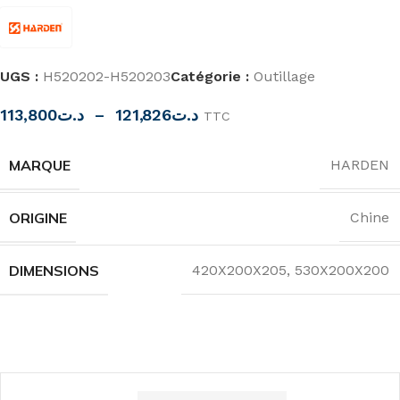
UGS :
H520202-H520203
Catégorie :
Outillage
113,800
د.ت
–
121,826
د.ت
TTC
MARQUE
HARDEN
ORIGINE
Chine
DIMENSIONS
420X200X205
,
530X200X200