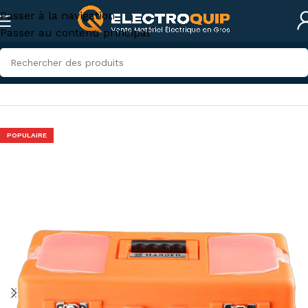
Passer à la navigation
Passer au contenu principal
Accueil
/
Accessoires et outillage
/
Outillage
POPULAIRE