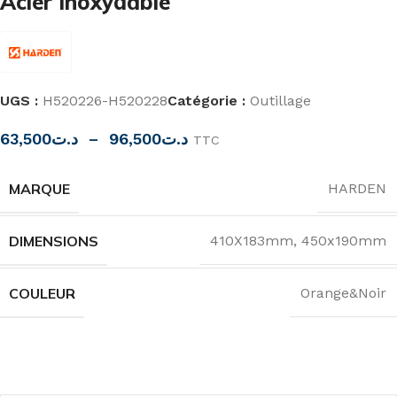
Acier Inoxydable
UGS :
H520226-H520228
Catégorie :
Outillage
63,500
د.ت
–
96,500
د.ت
TTC
MARQUE
HARDEN
DIMENSIONS
410X183mm
,
450x190mm
COULEUR
Orange&Noir