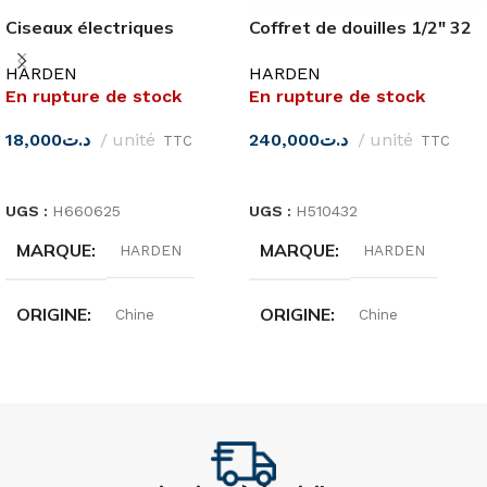
Ciseaux électriques
Coffret de douilles 1/2″ 32
138MM
pièces
HARDEN
HARDEN
En rupture de stock
En rupture de stock
18,000
د.ت
unité
240,000
د.ت
unité
TTC
TTC
LIRE LA SUITE
LIRE LA SUITE
UGS :
H660625
UGS :
H510432
MARQUE
MARQUE
HARDEN
HARDEN
ORIGINE
ORIGINE
Chine
Chine
DIMENSIONS
QUANTITÉ
32 pièces
5,5″(140MM)