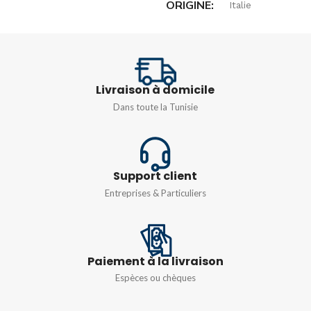
ORIGINE
Italie
DEGRÉ DE
DEGRÉ DE
PROTECTION
PROTECTION
IP66
Livraison à domicile
IP66
Dans toute la Tunisie
MATIÈRE
Résine PMMA
POIDS
1kg
POIDS
0.5kg
Support client
MATIÈRE
Résine PMMA
Entreprises & Particuliers
DIMENSIONS
COULEUR
120x120MM
Blanc
,
Gris
,
Noir
Paiement à la livraison
Espèces ou chèques
DIMENSIONS