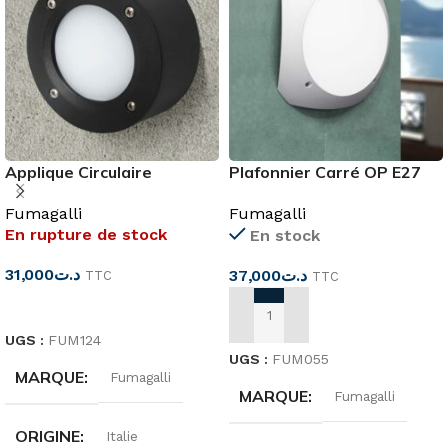
Applique Circulaire
Plafonnier Carré OP E27
IP66+LAMPE 4000
IP66
Fumagalli
Fumagalli
En rupture de stock
En stock
31,000
د.ت
37,000
د.ت
TTC
TTC
LIRE LA SUITE
AJOUTER AU PANIER
UGS :
FUM124
UGS :
FUM055
MARQUE
Fumagalli
MARQUE
Fumagalli
ORIGINE
Italie